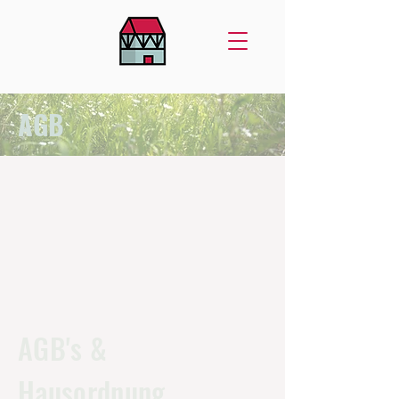
AGB
AGB's &
Hausordnung