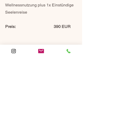
Wellnessnutzung plus 1x Einstündige
Seelenreise
Preis: 390 EUR
Schreiben Sie uns unter
talstation-craula@gmx.de
oder
hier
und wir Stellen für Sie ein
individuelles Angebot zusammen!