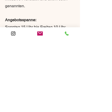
genannten.
Angebotsspanne:
Sonntag 15 Uhr bis Freitag 10 Uhr.
Eigene Anreise.
Preis pro Person: 1090€
Schreiben Sie uns unter
talstation-craula@gmx.de
oder
hier
und wir Stellen für Sie ein
individuelles Angebot zusammen!