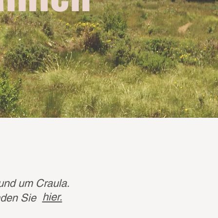
rund um Craula.
hier.
nden Sie